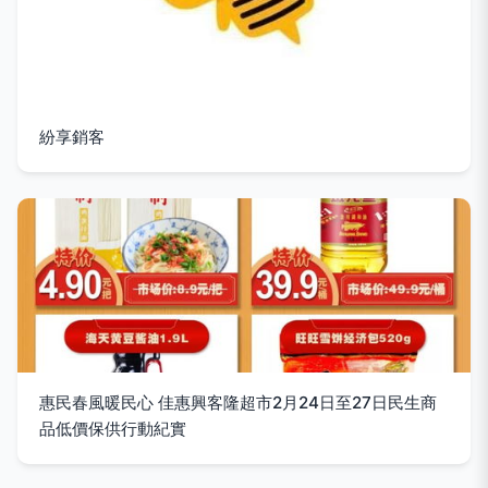
紛享銷客
惠民春風暖民心 佳惠興客隆超市2月24日至27日民生商
品低價保供行動紀實