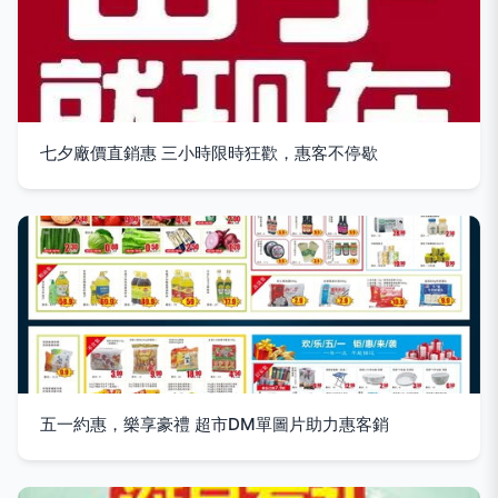
七夕廠價直銷惠 三小時限時狂歡，惠客不停歇
五一約惠，樂享豪禮 超市DM單圖片助力惠客銷