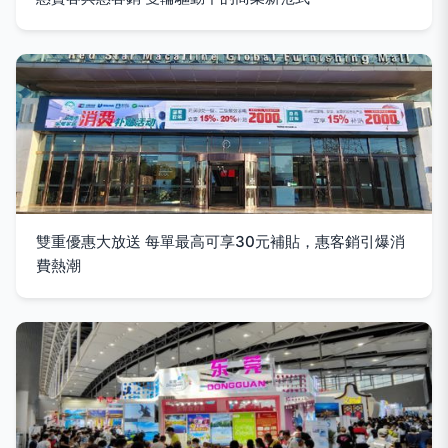
雙重優惠大放送 每單最高可享30元補貼，惠客銷引爆消
費熱潮