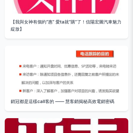
【我與女神有個約“惠” 愛ta就“購”了！信陽宏圖汽車魅力
綻放】
銷冠都是這樣call客的 —— 慧客銷揭秘高效電銷密碼