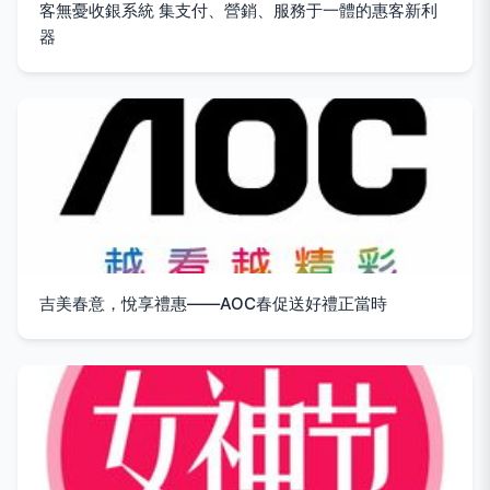
客無憂收銀系統 集支付、營銷、服務于一體的惠客新利
器
吉美春意，悅享禮惠——AOC春促送好禮正當時