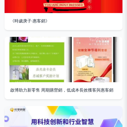
《時歲庚子·惠客銷》
啟博助力新零售 周期購營銷，低成本長效獲客與惠客銷