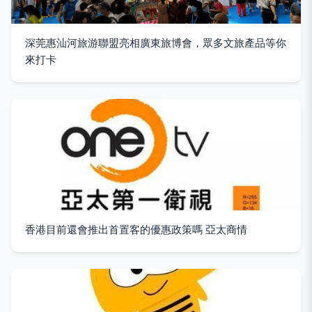
深莞惠汕河旅游聯盟亮相廣東旅博會，眾多文旅產品等你
來打卡
香港目前還會推出首置客的優惠政策嗎 亞太商情